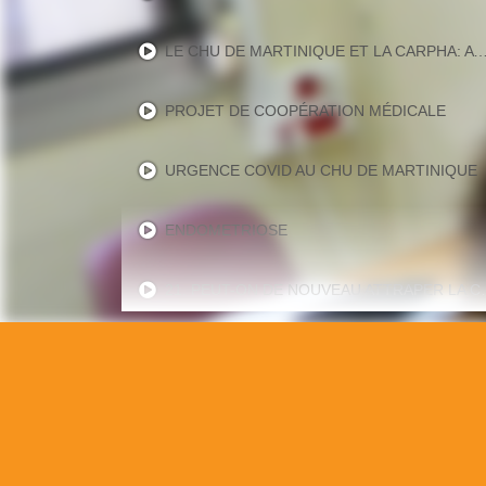
LE CHU DE MARTINIQUE ET LA CARPHA: AVANCÉE MAJEURE DANS LA SURVEILLANCE DES CANCERS 
PROJET DE COOPÉRATION MÉDICALE
URGENCE COVID AU CHU DE MARTINIQUE
ENDOMETRIOSE
21. PEUT-ON DE NOUVEAU 
18. COMBIEN DE TEMPS DURE L
LES VŒUX 2026 DU DIRECT