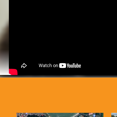
DANS LA CARAÏBE
ATTRAPER LA COVID-19 APRÈS LA VACCINATION ?
’IMMUNITÉ APRÈS LA VACCINATION CONTRE LA COVID-19 ?
EUR GÉNÉRAL DU CHU DE MARTINIQUE