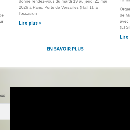
18 ma
donne rendez-vous du mardi 19 au jeudi 21 mai
2026 à Paris, Porte de Versailles (Hall 1), à
Organ
l’occasion
 de
de Ma
ur
avec 
Lire plus »
(LTSI
Lire 
EN SAVOIR PLUS
eos