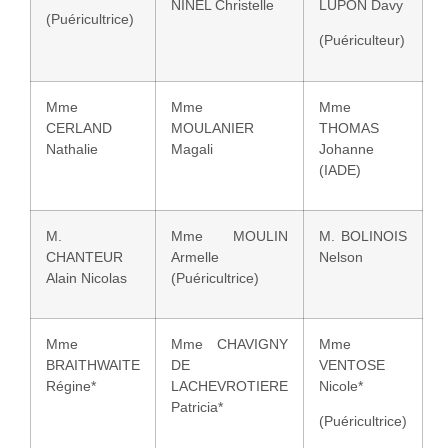
NINEL Christelle
LUPON Davy
(Puéricultrice)
(Puériculteur)
Mme
Mme
Mme
CERLAND
MOULANIER
THOMAS
Nathalie
Magali
Johanne
(IADE)
M.
Mme MOULIN
M. BOLINOIS
CHANTEUR
Armelle
Nelson
Alain Nicolas
(Puéricultrice)
Mme
Mme CHAVIGNY
Mme
BRAITHWAITE
DE
VENTOSE
Régine*
LACHEVROTIERE
Nicole*
Patricia*
(Puéricultrice)