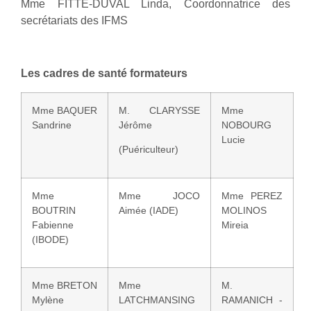
Mme FITTE-DUVAL Linda, Coordonnatrice des
secrétariats des IFMS
Les cadres de santé formateurs
Mme BAQUER
M. CLARYSSE
Mme
Sandrine
Jérôme
NOBOURG
Lucie
(Puériculteur)
Mme
Mme JOCO
Mme PEREZ
BOUTRIN
Aimée (IADE)
MOLINOS
Fabienne
Mireia
(IBODE)
Mme BRETON
Mme
M.
Mylène
LATCHMANSING
RAMANICH -