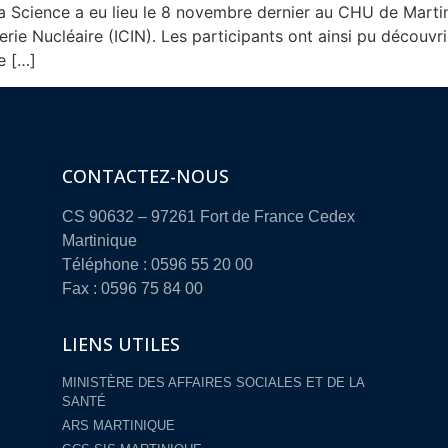
 la Science a eu lieu le 8 novembre dernier au CHU de Marti
gerie Nucléaire (ICIN). Les participants ont ainsi pu découv
e […]
CONTACTEZ-NOUS
CS 90632 – 97261 Fort de France Cedex
Martinique
Téléphone : 0596 55 20 00
Fax : 0596 75 84 00
LIENS UTILES
MINISTÈRE DES AFFAIRES SOCIALES ET DE LA
SANTÉ
ARS MARTINIQUE