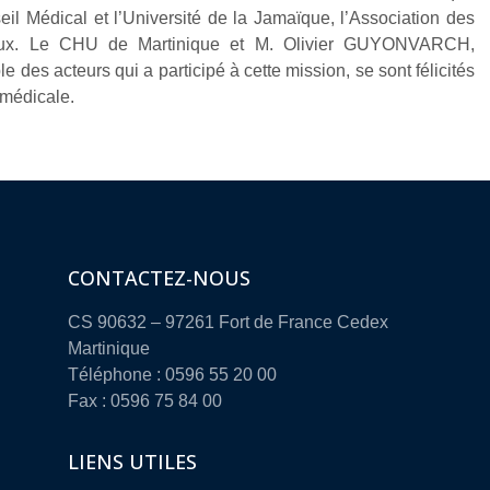
l Médical et l’Université de la Jamaïque, l’Association des
’eux. Le CHU de Martinique et M. Olivier GUYONVARCH,
e des acteurs qui a participé à cette mission, se sont félicités
 médicale.
CONTACTEZ-NOUS
CS 90632 – 97261 Fort de France Cedex
Martinique
Téléphone : 0596 55 20 00
Fax : 0596 75 84 00
LIENS UTILES