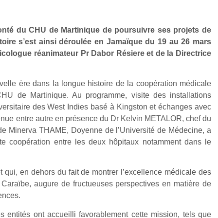
olonté du CHU de Martinique de poursuivre ses projets de
toire s’est ainsi déroulée en Jamaïque du 19 au 26 mars
xicologue réanimateur Pr Dabor Résiere et de la Directrice
velle ère dans la longue histoire de la coopération médicale
CHU de Martinique. Au programme, visite des installations
iversitaire des West Indies basé à Kingston et échanges avec
, tenue entre autre en présence du Dr Kelvin METALOR, chef du
 de Minerva THAME, Doyenne de l’Université de Médecine, a
nte coopération entre les deux hôpitaux notamment dans le
t qui, en dehors du fait de montrer l’excellence médicale des
a Caraïbe, augure de fructueuses perspectives en matière de
ences.
 entités ont accueilli favorablement cette mission, tels que