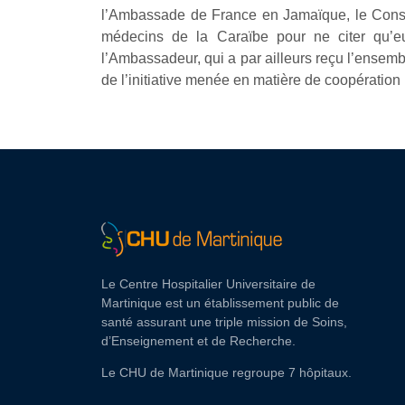
l’Ambassade de France en Jamaïque, le Consei
médecins de la Caraïbe pour ne citer qu
l’Ambassadeur, qui a par ailleurs reçu l’ensembl
de l’initiative menée en matière de coopération
Le Centre Hospitalier Universitaire de
Martinique est un établissement public de
santé assurant une triple mission de Soins,
d’Enseignement et de Recherche.
Le CHU de Martinique regroupe 7 hôpitaux.