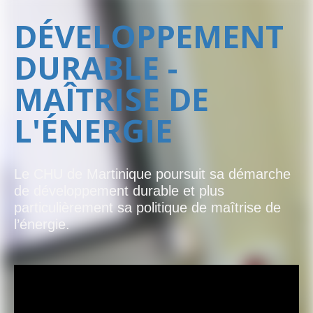
DÉVELOPPEMENT
DURABLE -
MAÎTRISE DE
L'ÉNERGIE
Le CHU de Martinique poursuit sa démarche
de développement durable et plus
particulièrement sa politique de maîtrise de
l’énergie.